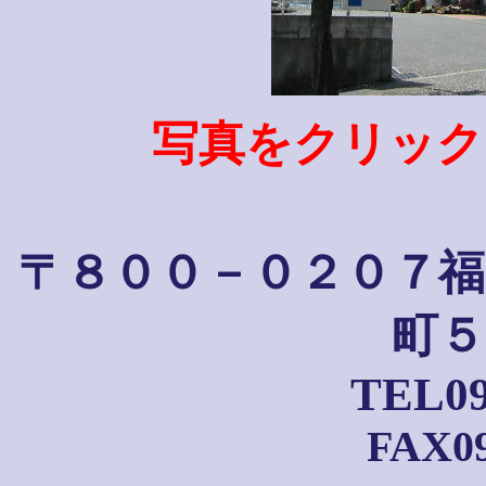
写真をクリック
〒８００－０２０７
福
町５
TEL09
FAX09